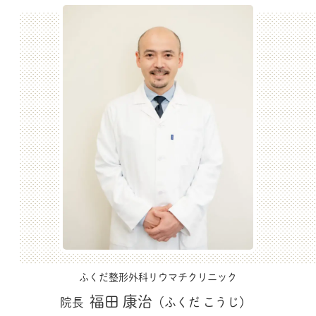
令和８年３月７日 14:00~15:00
に下記の
イベントを行います！！
ふくだ整形外科リウマチクリニック
第２
回リウマチ教室
関節リウマチ患者の皆様とご家族に、関節リウマチに対
する理解を深めてよりよい治療をうけて頂けますように
リウマチ教室を開催致します。第２回目は、お薬やリハ
ビリや手術などの基本的な関節リウマチの治療について
の院長講演と、装具や生物学的製剤の資材展示を行いま
す。また、当日は血管健康測定器、体組成計の体験がで
きます。
興味のある方は、ぜひ当院受付までお申し出ください。
ふくだ整形外科リウマチクリニック
（尚、個別の質問や健康相談には対応できかねますので
福田 康治
院長
（ふくだ こうじ）
御了承ください。）