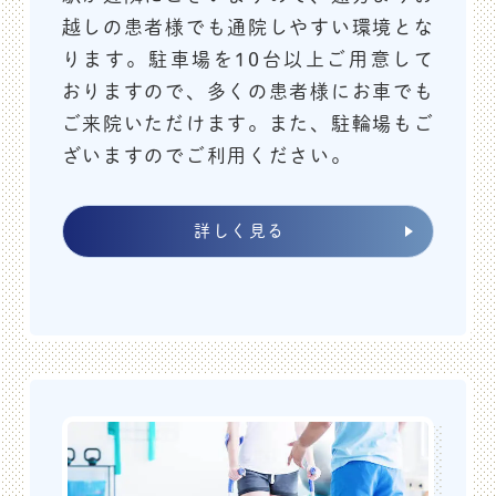
越しの患者様でも通院しやすい環境とな
2025.12.06
お知らせ
ります。駐車場を10台以上ご用意して
おりますので、多くの患者様にお車でも
年末年始について
ご来院いただけます。また、駐輪場もご
ざいますのでご利用ください。
2025年12月28日（日）～2026年1月4日
（日）
までを休診とさせて頂きます。
詳しく見る
新年は1月5日（月）より診療を開始致します。
皆様にはご不便をおかけしますが、よろしくお願い致し
ます。
2025.10.19
お知らせ
休診のお知らせ
2026/1/16（金）午後診察～