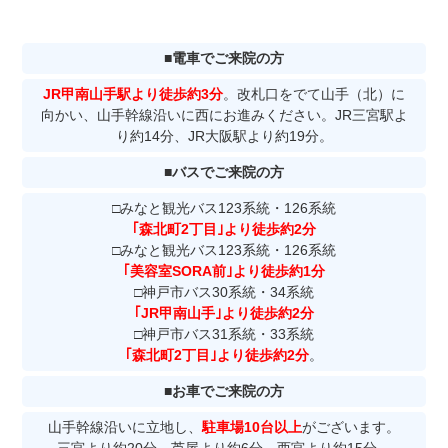
月～水
15:30~19:00
金
15:30~19:30
■電車でご来院の方
（初診の受付は全て19:00までです）
JR甲南山手駅より徒歩約3分
。改札口をでて山手（北）に
向かい、山手幹線沿いに西にお進みください。JR三宮駅よ
り約14分、JR大阪駅より約19分。
ご迷惑をお掛け致しますが、ご理解のほどを宜しくお願
い申し上げます。
■バスでご来院の方
□みなと観光バス123系統・126系統
｢森北町2丁目｣より徒歩約2分
2026.03.11
お知らせ
□みなと観光バス123系統・126系統
｢美容室SORA前｣より徒歩約1分
休診のお知らせ
□神戸市バス30系統・34系統
｢JR甲南山手｣より徒歩約2分
2026年4月22日（水）～23日（木）
□神戸市バス31系統・33系統
は、院
｢森北町2丁目｣より徒歩約2分
。
長が学会出席のため休診とさせて頂きます。
■お車でご来院の方
ご迷惑をお掛け致しますが、どうぞよろしくお願いいた
します。
山手幹線沿いに立地し、
駐車場10台以上
がございます。