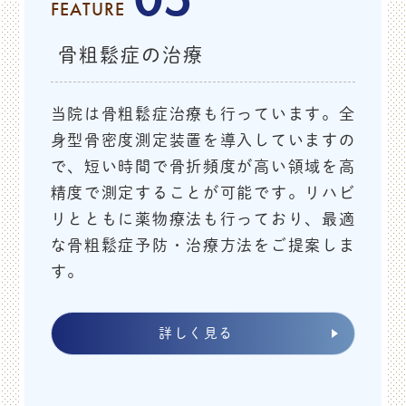
FEATURE
2025.03.06
お知らせ
骨粗鬆症の治療
リウマチ教室のご案内
当院は骨粗鬆症治療も行っています。全
令和７年３月２９日 １４：００～ 当
身型骨密度測定装置を導入していますの
院で第１回目のリウマチ教室を行いま
で、短い時間で骨折頻度が高い領域を高
す。
精度で測定することが可能です。リハビ
リとともに薬物療法も行っており、最適
関節リウマチ患者の皆様とご家族に、関節リウマチに対
な骨粗鬆症予防・治療方法をご提案しま
する理解を深めてよりよい治療をうけて頂けますように
す。
リウマチ教室を開催致します。第１回目は、基本的な関
節リウマチの疾患の理解と治療についての院長の講演
と、装具の展示を行います。興味のある方は、ぜひ当院
詳しく見る
受付までお申し出ください。
尚、個別の質問や健康相談には対応できかねますので御
了承ください。