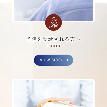
毎週木曜日午後
が
休診日
となります。
変更前 木曜
9:00-12:30 ○
16:00-19:30 △予約外来
変更後
木曜 9:00-12:30 ○（これまで通りに診療します）
当院を受診される方へ
16:00-19:30 ／（休診）
PATIENT
ご迷惑をお掛け致しますが、どうぞよろしくお願い申し
VIEW MORE
上げます。