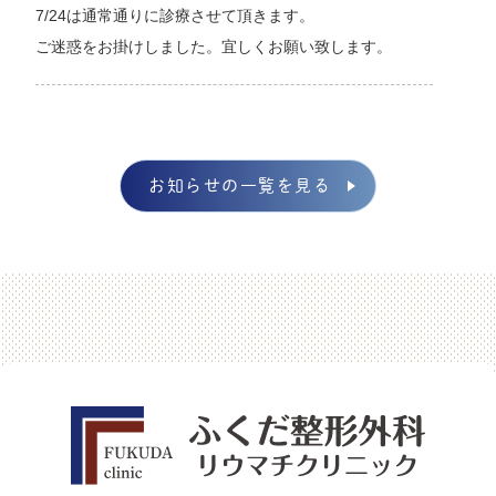
7/24は通常通りに診療させて頂きます。
ご迷惑をお掛けしました。宜しくお願い致します。
2026.07.24
システム障害のお知らせ
お知らせの一覧を見る
本日7/24（金）は、当院のシステム障害のためマイナン
バーカードによる保険情報の確認ができなくなっており
ます。そのため、資格確認書をお持ち頂くか、マイナポ
ータルをご利用の方はマイナポータルをお示し頂きたく
存じます。大変ご迷惑をお掛け致しますが、ご理解のほ
どをどうぞ宜しくお願い申し上げます。
システムが復旧致しましたら、またお知らせ致します。
宜しくお願い申し上げます。