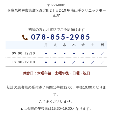
〒658-0001
2026.07.03
兵庫県神戸市東灘区森北町2丁目2-19 甲南山手クリニックモー
ル2F
夏期休暇のお知らせ
初診の方もお電話でご予約頂けます
２０２６年８月１１日（火）～１６日
078-855-2985
（日）
を夏期休暇とさせて頂きます。
月
火
水
木
金
土
日
ご迷惑をお掛け致しますが、どうぞ宜しくお願い申し上
09:00-12:30
●
●
●
●
●
●
／
げます。
15:30-19:00
●
●
●
／
▲
／
／
休診日：木曜午後・土曜午後・日曜・祝日
2026.07.03
非常勤の理学療法士１名が入職し
初診の患者様の受付終了時間は午前12:00、午後19:00となりま
ました！
す。
ご了承くださいませ。
２０２５年６月２３日より、非常勤の理
▲…金曜の午後診は15:30~19:30となります。