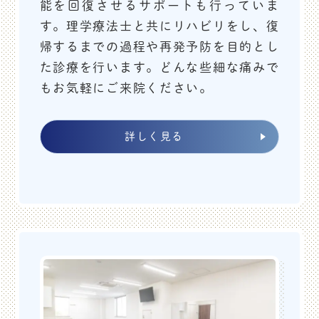
能を回復させるサポートも行っていま
す。理学療法士と共にリハビリをし、復
接種費用
帰するまでの過程や再発予防を目的とし
・満13～64歳（一般の方）：3000円
た診療を行います。どんな些細な痛みで
・満65歳以上（神戸市に
住民票
がある方）：1500円
もお気軽にご来院ください。
※受診時に必ず保険証をご持参ください
※神戸市外の満65歳以上の方は、予防接種実施依頼書
詳しく見る
等を各市町村に申請の上、ご持参下さい。
2025.08.02
夏期休暇のお知らせ
2025/8/9（土）～
2025/8/14（木）
を夏期休暇とさせて頂きま