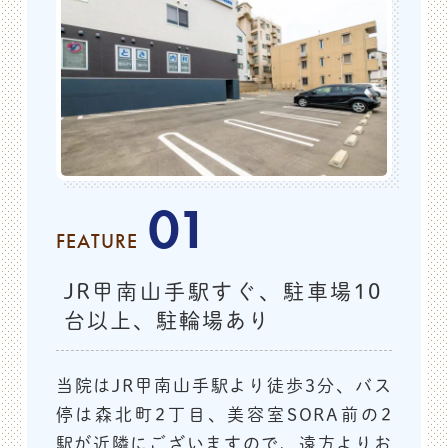
01
2025.12.06
お知らせ
FEATURE
2025/12/26（金）午後診の受付
時間について
JR甲南山手駅すぐ、駐車場10
台以上、駐輪場あり
2025/12/26（金）の午後診察
の受付は
初診18
時30分
まで、
再診19時00分
までとさせて頂きます。
当院はJR甲南山手駅より徒歩3分、バス
ご迷惑をお掛け致しますが、どうぞよろしくお願いいた
停は森北町2丁目、美容室SORA前の2
します。
駅が近隣にございますので、遠方よりお