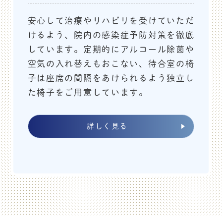
2025.01.10
お知らせ
安心して治療やリハビリを受けていただ
1/10院長講演と診療時間変更のお
けるよう、院内の感染症予防対策を徹底
知らせ
しています。定期的にアルコール除菌や
空気の入れ替えもおこない、待合室の椅
2025／1／10（金）13：30
より東灘区医師会
子は座席の間隔をあけられるよう独立し
館にて、院長が東灘区区民健康講座の講演を行います。
た椅子をご用意しています。
『関節リウマチのお話～病気と治
テーマは
療について～』
です。
詳しく見る
お時間のある方は、ぜひお立ち寄り下さい。
それに伴い、
2025／1／10の午前診は、11：30までの受
付
とさせて頂きます。
ご迷惑をお掛け致しますが、ご理解のほどよろしくお願
い申し上げます。