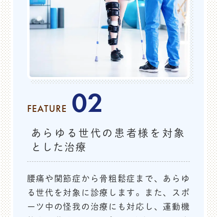
2026/1/17（土）
までの診察を休診とさせて頂きま
す。
ご迷惑をお掛け致しますが、どうぞよろしくお願いいた
します。
02
2025.09.21
お知らせ
FEATURE
インフルエンザワクチンの予約に
ついて
あらゆる世代の患者様を対象
とした治療
2025/9/24（水）より満13歳以上の方のインフルエンザ
ワクチンの予約受付を開始致します。
※当院で接種でき
るのは注射薬のみです。
腰痛や関節症から骨粗鬆症まで、あらゆ
接種をご希望の方は、お電話もしくは受付でのご予約を
る世代を対象に診療します。また、スポ
お願い申し上げます。
ーツ中の怪我の治療にも対応し、運動機
接種開始は2025/10/1（水）です。