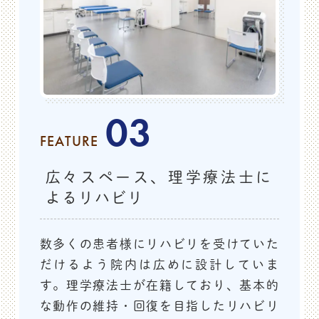
す。
ご迷惑をお掛け致しますが、ご理解の程をどうぞよろし
くお願い申し上げます。
2025.06.04
お知らせ
03
健康体操塾のお知らせ
FEATURE
2025.7.12（土） 14:00~15:00
に
広々スペース、理学療法士に
よるリハビリ
下記のイベントを行います！！
ふくだ整形外科リウマチクリニック
第1回体操教室
数多くの患者様にリハビリを受けていた
健康体操塾～肩痛の予防
だけるよう院内は広めに設計していま
す。理学療法士が在籍しており、基本的
な動作の維持・回復を目指したリハビリ
～