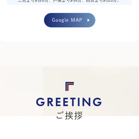
三宮より約20分、芦屋より約6分、西宮より約15分。
2026.01.30
お知らせ
Google MAP
休診のお知らせ
2026/3/4（水）午前診
と
2026/4/8（水）終日
を休診とさせて頂きま
す。
ご迷惑をお掛けしますが、どうぞよろしくお願い
いたします。
ご挨拶
2026.01.18
お知らせ
リウマチ教室のご案内