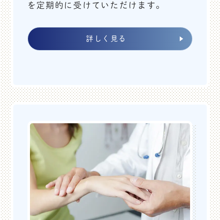
を定期的に受けていただけます。
肩の動きを良くして、毎日を快適に！
専門の理学療法士が、無理なく続けられる簡単な体操を
詳しく見る
ご紹介します♪
ご興味のある方は当院受付までお申し出下さい。お電話
でもご予約お待ちしています。
会場：ふくだ整形外科リウマチクリニック リハビリ室
TEL：078-855-2985